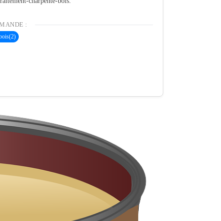
 traitement-charpente-bois.
MANDE :
bois
(2)