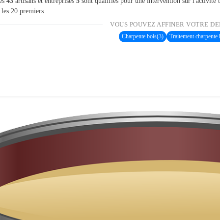
les
43
artisans et entreprises
5
sont qualifiés pour une intervention sur l'activité
 les 20 premiers.
VOUS POUVEZ AFFINER VOTRE DE
Charpente bois
(3)
Traitement charpente 