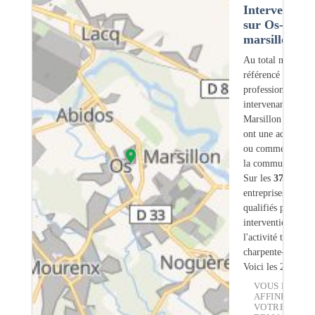
Intervention
sur Os-
marsillon (64
Au total nous avo
référencé
37
professionnels
intervenant sur Os
Marsillon (64) d
ont une adresse lé
ou commerciale d
la commune.
Sur les
37
artisans
entreprises
3
sont
qualifiés pour une
intervention sur
l'activité traiteme
charpente-bois.
Voici les 20 premi
VOUS POUVE
AFFINER
VOTRE