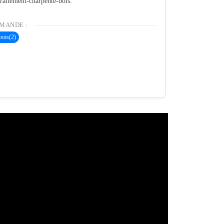
 traitement-charpente-bois.
MANDE :
bois
(2)