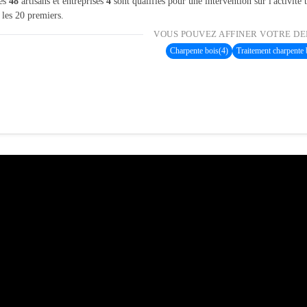
les
48
artisans et entreprises
4
sont qualifiés pour une intervention sur l'activité
 les 20 premiers.
VOUS POUVEZ AFFINER VOTRE DE
Charpente bois
(4)
Traitement charpente 