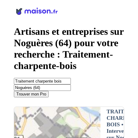
Panneau de gestion des cookies
Artisans et entreprises sur
Noguères (64) pour votre
recherche : Traitement-
charpente-bois
Trouver mon Pro
TRAITEME
CHARPENT
BOIS
•
Intervention
sur Noguères