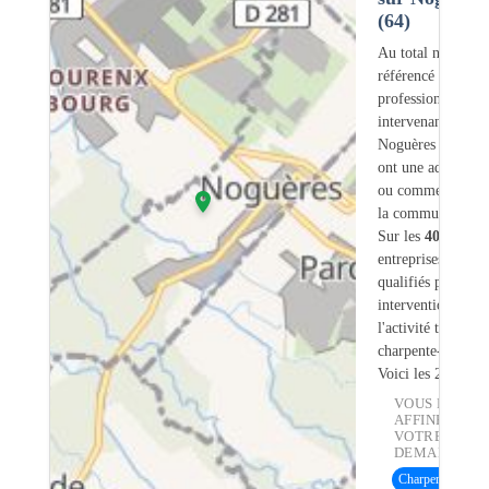
(64)
Au total nous avo
référencé
40
professionnels
intervenant sur
Noguères (64) do
ont une adresse lé
ou commerciale d
la commune.
Sur les
40
artisans
entreprises
3
sont
qualifiés pour une
intervention sur
l'activité traiteme
charpente-bois.
Voici les 20 premi
VOUS POUVE
AFFINER
VOTRE
DEMANDE :
Charpente bois
(1