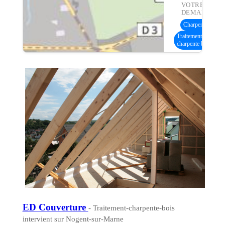
VOTRE
DEMANDE :
Charpente bois
(6
Traitement
charpente bois
ED Couverture
- Traitement-charpente-bois
intervient sur Nogent-sur-Marne