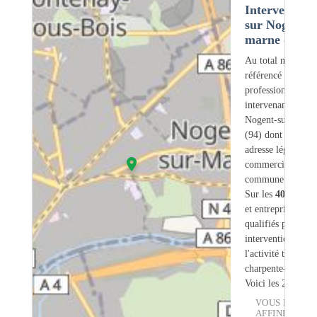
Intervention
sur Nogent-s
marne (94)
Au total nous avo
référencé
400
professionnels
intervenant sur
Nogent-sur-Marn
(94) dont
34
ont 
adresse légale ou
commerciale dans
commune.
Sur les
400
artisa
et entreprises
10
s
qualifiés pour une
intervention sur
l'activité traiteme
charpente-bois.
Voici les 20 premi
VOUS POUVE
AFFINER