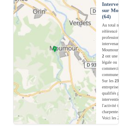
Intervention
sur Moumou
(64)
Au total nous avo
référencé
23
professionnels
intervenant sur
Moumour (64) do
2
ont une adresse
légale ou
commerciale dans
commune.
Sur les
23
artisans
entreprises
3
sont
qualifiés pour une
intervention sur
l'activité traiteme
charpente-bois.
Voici les 20 premi