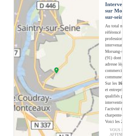
Intervention
sur Morsang
sur-seine (91
Au total nous avo
référencé
164
professionnels
intervenant sur
Morsang-sur-Sein
(91) dont
23
ont 
adresse légale ou
commerciale dans
commune.
Sur les
164
artisa
et entreprises
6
so
qualifiés pour une
intervention sur
l'activité traiteme
charpente-bois.
Voici les 20 premi
VOUS POUVE
AFFINER