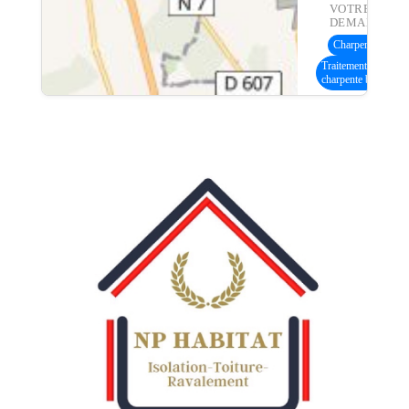
VOTRE
DEMANDE :
Charpente bois
(5
Traitement
charpente bois