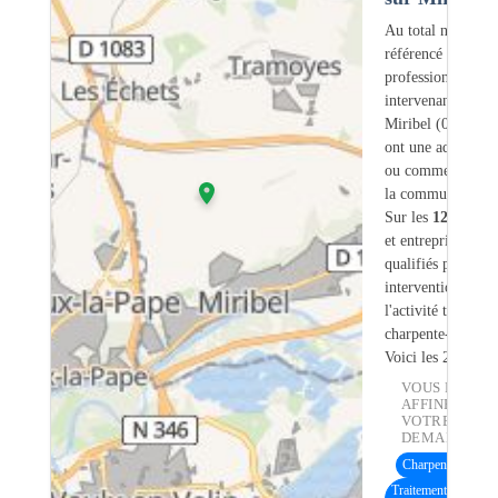
Au total nous avo
référencé
1283
professionnels
intervenant sur
Miribel (01) don
ont une adresse lé
ou commerciale d
la commune.
Sur les
1283
artis
et entreprises
20
s
qualifiés pour une
intervention sur
l'activité traiteme
charpente-bois.
Voici les 20 premi
VOUS POUVE
AFFINER
VOTRE
DEMANDE :
Charpente bois
(17
Traitement