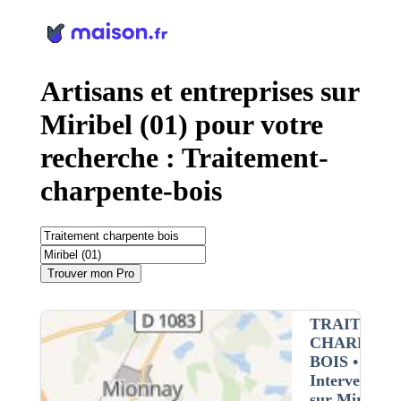
Panneau de gestion des cookies
Artisans et entreprises sur
Miribel (01) pour votre
recherche : Traitement-
charpente-bois
Trouver mon Pro
TRAITEME
CHARPENT
BOIS
•
Intervention
sur Miribel (