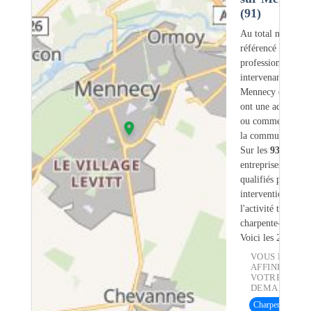
(91)
Au total nous avo
référencé
93
professionnels
intervenant sur
Mennecy (91) do
ont une adresse lé
ou commerciale d
la commune.
Sur les
93
artisans
entreprises
2
sont
qualifiés pour une
intervention sur
l'activité traiteme
charpente-bois.
Voici les 20 premi
VOUS POUVE
AFFINER
VOTRE
DEMANDE :
Charpente bois
(2