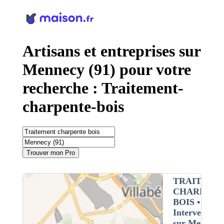
Panneau de gestion des cookies
Artisans et entreprises sur
Mennecy (91) pour votre
recherche : Traitement-
charpente-bois
Trouver mon Pro
TRAITEME
CHARPENT
BOIS
•
Intervention
sur Mennecy