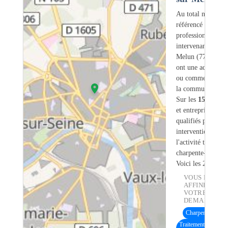
Au total nous avo
référencé
156
professionnels
intervenant sur
Melun (77) dont
ont une adresse lé
ou commerciale d
la commune.
Sur les
156
artisa
et entreprises
8
so
qualifiés pour une
intervention sur
l'activité traiteme
charpente-bois.
Voici les 20 premi
VOUS POUVE
AFFINER
VOTRE
DEMANDE :
Charpente bois
(6
Traitement