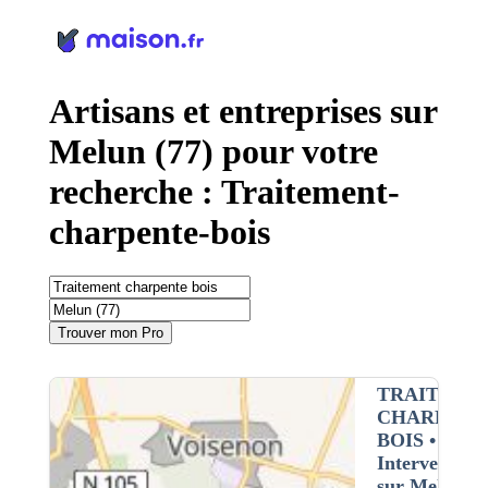
Panneau de gestion des cookies
Artisans et entreprises sur
Melun (77) pour votre
recherche : Traitement-
charpente-bois
Trouver mon Pro
TRAITEME
CHARPENT
BOIS
•
Intervention
sur Melun (7