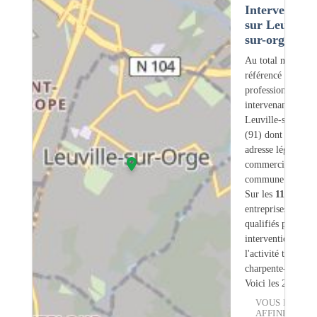
Intervention
sur Leuville-
sur-orge (91)
Au total nous avo
référencé
116
professionnels
intervenant sur
Leuville-sur-Orge
(91) dont
61
ont 
adresse légale ou
commerciale dans
commune.
Sur les
116
artisan
entreprises
10
son
qualifiés pour une
intervention sur
l'activité traiteme
charpente-bois.
Voici les 20 premi
VOUS POUVE
AFFINER