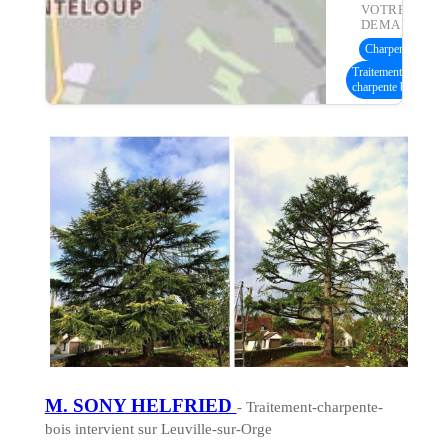
VOTRE
DEMANDE :
Charpente bois
(6
Traitement
charpente bois
M. SONY HELFRIED
- Traitement-charpente-
bois intervient sur Leuville-sur-Orge