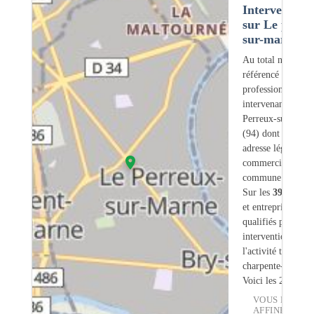
Intervention
sur Le perre
sur-marne (9
Au total nous avo
référencé
390
professionnels
intervenant sur L
Perreux-sur-Marn
(94) dont
66
ont 
adresse légale ou
commerciale dans
commune.
Sur les
390
artisa
et entreprises
10
s
qualifiés pour une
intervention sur
l'activité traiteme
charpente-bois.
Voici les 20 premi
VOUS POUVE
AFFINER