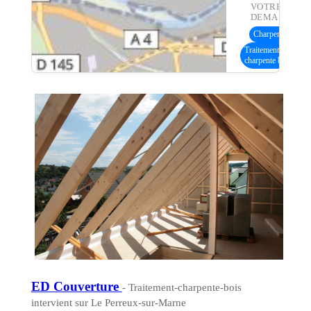
VOTRE
DEMANDE :
Charpente bois
(6
Traitement
charpente bois
ED Couverture
- Traitement-charpente-bois
intervient sur Le Perreux-sur-Marne