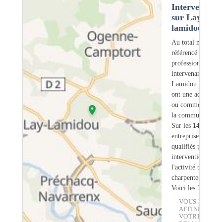
Intervention
sur Lay-
lamidou (64)
Au total nous avo
référencé
14
professionnels
intervenant sur L
Lamidou (64) do
ont une adresse lé
ou commerciale d
la commune.
Sur les
14
artisans
entreprises
3
sont
qualifiés pour une
intervention sur
l'activité traiteme
charpente-bois.
Voici les 20 premi
VOUS POUVE
AFFINER
VOTRE