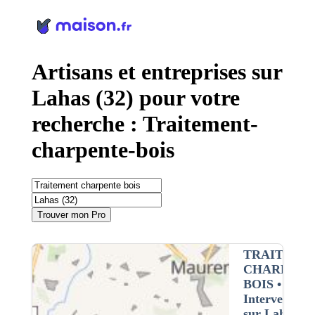
Panneau de gestion des cookies
Artisans et entreprises sur
Lahas (32) pour votre
recherche : Traitement-
charpente-bois
Trouver mon Pro
TRAITEME
CHARPENT
BOIS
•
Intervention
sur Lahas (3