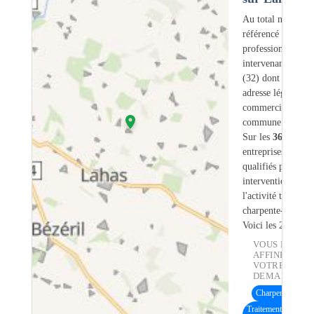
Au total nous avo
référencé
36
professionnels
intervenant sur L
(32) dont
1
ont u
adresse légale ou
commerciale dans
commune.
Sur les
36
artisans
entreprises
2
sont
qualifiés pour une
intervention sur
l'activité traiteme
charpente-bois.
Voici les 20 premi
VOUS POUVE
AFFINER
VOTRE
DEMANDE :
Charpente bois
(1
Traitement