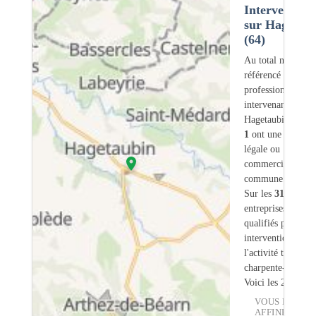
Intervention
sur Hagetau
(64)
Au total nous avo
référencé
31
professionnels
intervenant sur
Hagetaubin (64) 
1
ont une adresse
légale ou
commerciale dans
commune.
Sur les
31
artisans
entreprises
3
sont
qualifiés pour une
intervention sur
l'activité traiteme
charpente-bois.
Voici les 20 premi
VOUS POUVE
AFFINER