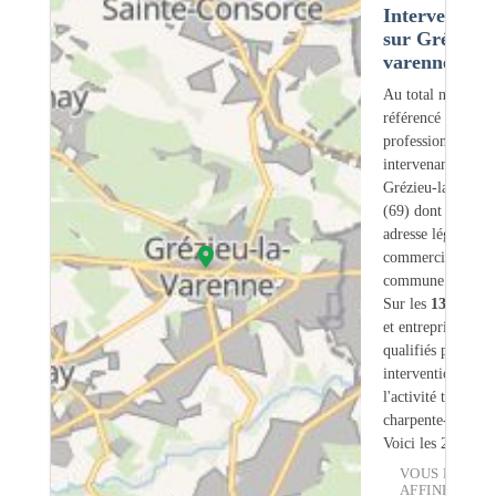
Intervention
sur Grézieu-l
varenne (69)
Au total nous avo
référencé
1320
professionnels
intervenant sur
Grézieu-la-Varen
(69) dont
6
ont u
adresse légale ou
commerciale dans
commune.
Sur les
1320
artis
et entreprises
16
s
qualifiés pour une
intervention sur
l'activité traiteme
charpente-bois.
Voici les 20 premi
VOUS POUVE
AFFINER