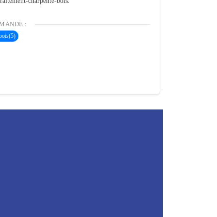
 traitement-charpente-bois.
MANDE :
bois
(5)