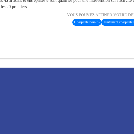
les
43
artisans et entreprises
8
sont qualifiés pour une intervention sur l'activité
 les 20 premiers.
VOUS POUVEZ AFFINER VOTRE DE
Charpente bois
(6)
Traitement charpente 