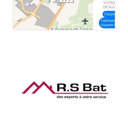
VOTRE
DEMANDE :
Charpente bois
(8
Traitement
charpente bois