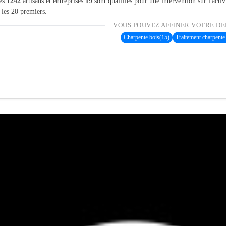
les
1242
artisans et entreprises
19
sont qualifiés pour une intervention sur l'activ
 les 20 premiers.
VOUS POUVEZ AFFINER VOTRE DE
Charpente bois
(15)
Traitement charpente