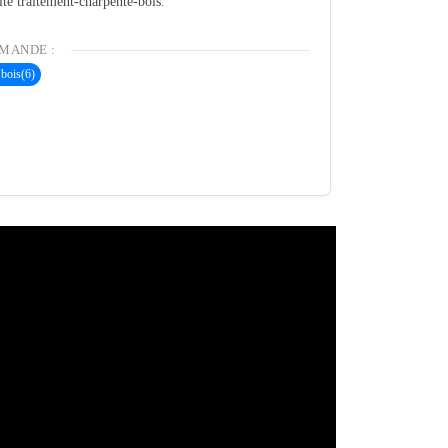
ité traitement-charpente-bois.
MANDE :
 bois
(6)