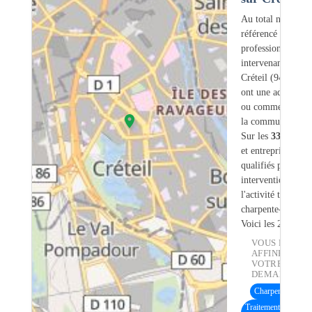
Au total nous avo
référencé
332
professionnels
intervenant sur
Créteil (94) dont
ont une adresse lé
ou commerciale d
la commune.
Sur les
332
artisa
et entreprises
8
so
qualifiés pour une
intervention sur
l'activité traiteme
charpente-bois.
Voici les 20 premi
VOUS POUVE
AFFINER
VOTRE
DEMANDE :
Charpente bois
(6
Traitement