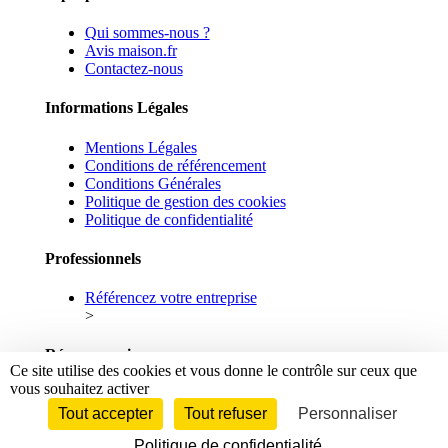
Qui sommes-nous ?
Avis maison.fr
Contactez-nous
Informations Légales
Mentions Légales
Conditions de référencement
Conditions Générales
Politique de gestion des cookies
Politique de confidentialité
Professionnels
Référencez votre entreprise
>
Réseaux sociaux
Ce site utilise des cookies et vous donne le contrôle sur ceux que
vous souhaitez activer
Facebook
Linkedin
Tout accepter
Tout refuser
Personnaliser
Politique de confidentialité
© 2026 maison.fr - Tous droits réservés.