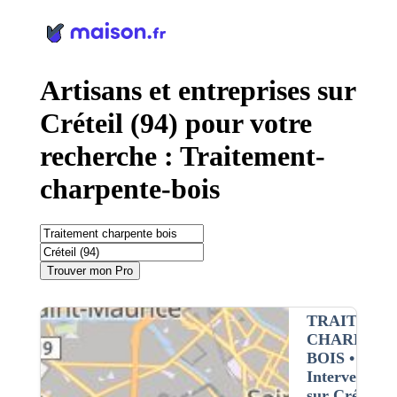
Panneau de gestion des cookies
Artisans et entreprises sur
Créteil (94) pour votre
recherche : Traitement-
charpente-bois
Trouver mon Pro
TRAITEME
CHARPENT
BOIS
•
Intervention
sur Créteil (