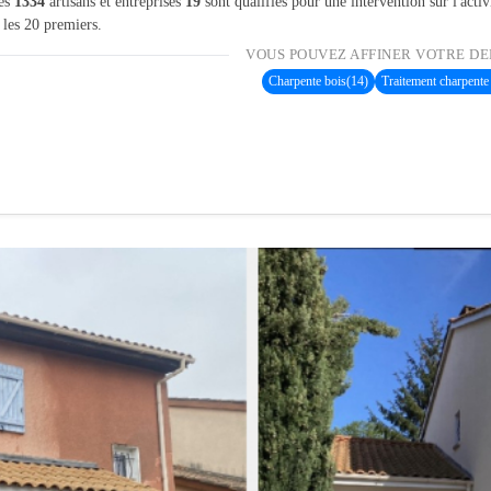
les
1334
artisans et entreprises
19
sont qualifiés pour une intervention sur l'activ
 les 20 premiers.
VOUS POUVEZ AFFINER VOTRE DE
Charpente bois
(14)
Traitement charpente