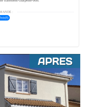
ité traitement-charpente-bois.
MANDE :
 bois
(6)