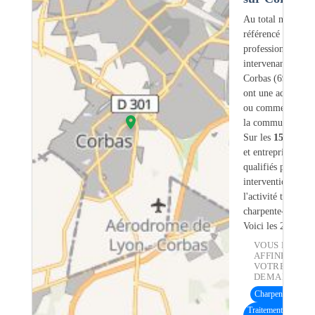
Au total nous avo
référencé
1549
professionnels
intervenant sur
Corbas (69) dont
ont une adresse lé
ou commerciale d
la commune.
Sur les
1549
artis
et entreprises
24
s
qualifiés pour une
intervention sur
l'activité traiteme
charpente-bois.
Voici les 20 premi
VOUS POUVE
AFFINER
VOTRE
DEMANDE :
Charpente bois
(18
Traitement