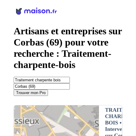
Panneau de gestion des cookies
Artisans et entreprises sur
Corbas (69) pour votre
recherche : Traitement-
charpente-bois
Trouver mon Pro
TRAITEME
CHARPENT
BOIS
•
Intervention
sur Corbas (