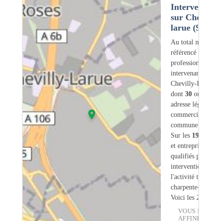
Intervention
sur Chevilly-
larue (94)
Au total nous avo
référencé
194
professionnels
intervenant sur
Chevilly-Larue (9
dont
30
ont une
adresse légale ou
commerciale dans
commune.
Sur les
194
artisa
et entreprises
6
so
qualifiés pour une
intervention sur
l'activité traiteme
charpente-bois.
Voici les 20 premi
VOUS POUVE
AFFINER