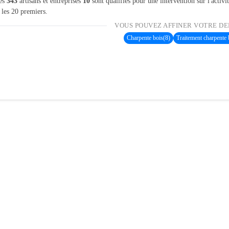
les
343
artisans et entreprises
10
sont qualifiés pour une intervention sur l'activi
 les 20 premiers.
VOUS POUVEZ AFFINER VOTRE DE
Charpente bois
(8)
Traitement charpente 