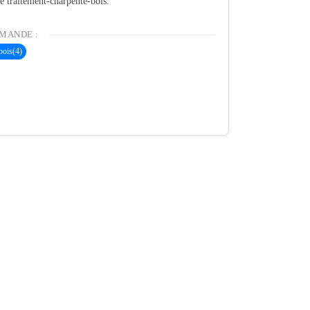
té traitement-charpente-bois.
MANDE :
bois
(4)