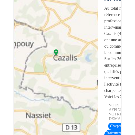
Au total nous avo
référencé
26
professionnels
intervenant sur
Cazalis (40) dont
ont une adresse lé
ou commerciale d
la commune.
Sur les
26
artisans
entreprises
3
sont
qualifiés pour une
intervention sur
l'activité traiteme
charpente-bois.
Voici les 20 premi
VOUS POUVE
AFFINER
VOTRE
DEMANDE :
Charpente bois
(2
Traitement