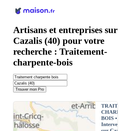
Panneau de gestion des cookies
Artisans et entreprises sur
Cazalis (40) pour votre
recherche : Traitement-
charpente-bois
Trouver mon Pro
TRAITEME
CHARPENT
BOIS
•
Intervention
sur Cazalis (