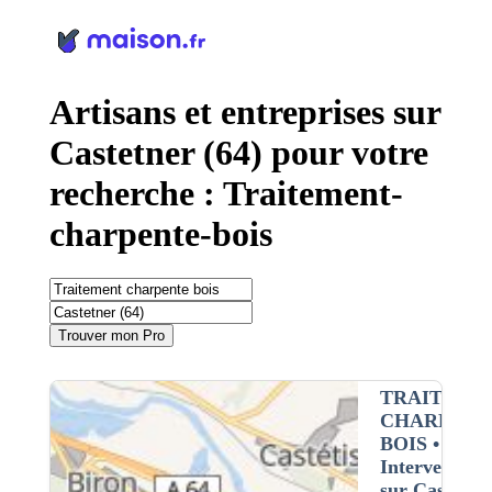
Panneau de gestion des cookies
Artisans et entreprises sur
Castetner (64) pour votre
recherche : Traitement-
charpente-bois
Trouver mon Pro
TRAITEME
CHARPENT
BOIS
•
Intervention
sur Castetne