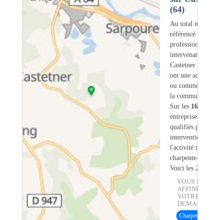
(64)
Au total nous avo
référencé
16
professionnels
intervenant sur
Castetner (64) do
ont une adresse lé
ou commerciale d
la commune.
Sur les
16
artisans
entreprises
2
sont
qualifiés pour une
intervention sur
l'activité traiteme
charpente-bois.
Voici les 20 premi
VOUS POUVE
AFFINER
VOTRE
DEMANDE :
Charpente bois
(1