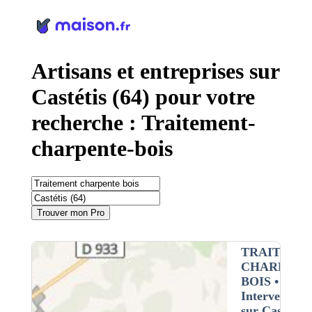
Panneau de gestion des cookies
Artisans et entreprises sur
Castétis (64) pour votre
recherche : Traitement-
charpente-bois
Trouver mon Pro
TRAITEME
CHARPENT
BOIS
•
Intervention
sur Castétis