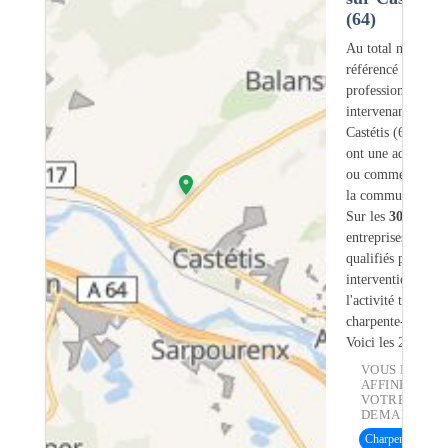
(64)
Au total nous avo
référencé
30
professionnels
intervenant sur
Castétis (64) don
ont une adresse lé
ou commerciale d
la commune.
Sur les
30
artisans
entreprises
3
sont
qualifiés pour une
intervention sur
l'activité traiteme
charpente-bois.
Voici les 20 premi
VOUS POUVE
AFFINER
VOTRE
DEMANDE :
Charpente bois
(1