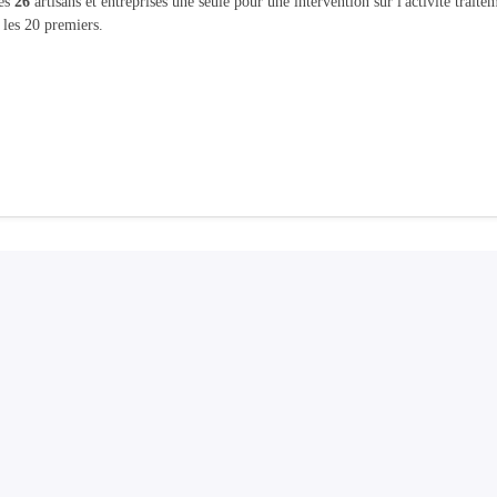
les
26
artisans et entreprises une seule pour une intervention sur l'activité trait
 les 20 premiers.