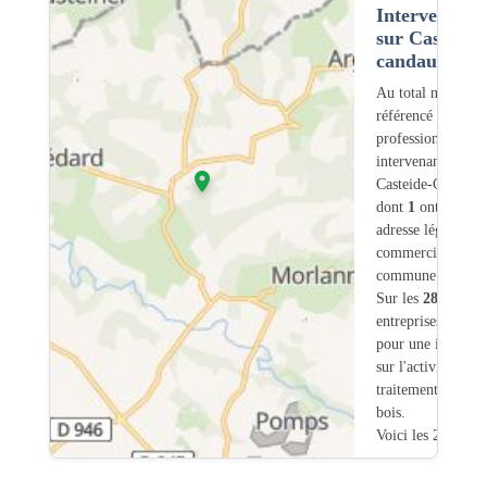
Intervention
sur Casteide-
candau (64)
Au total nous avo
référencé
28
professionnels
intervenant sur
Casteide-Candau 
dont
1
ont une
adresse légale ou
commerciale dans
commune.
Sur les
28
artisans
entreprises une se
pour une interven
sur l'activité
traitement-charpe
bois.
Voici les 20 premi