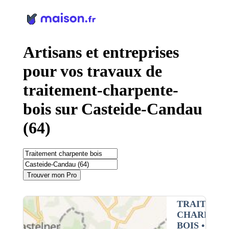
Panneau de gestion des cookies
Artisans et entreprises
pour vos travaux de
traitement-charpente-
bois sur Casteide-Candau
(64)
Trouver mon Pro
TRAITEME
CHARPENT
BOIS
•