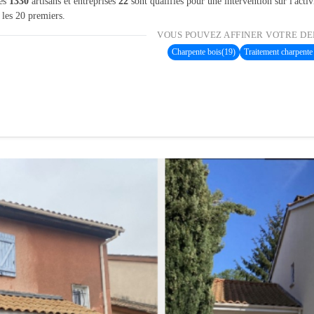
les
1330
artisans et entreprises
22
sont qualifiés pour une intervention sur l'activ
 les 20 premiers.
VOUS POUVEZ AFFINER VOTRE DE
Charpente bois
(19)
Traitement charpente