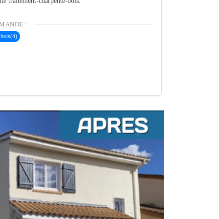
ité traitement-charpente-bois.
MANDE :
 bois
(4)