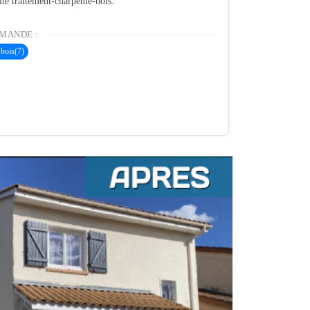
ité traitement-charpente-bois.
MANDE :
 bois
(7)