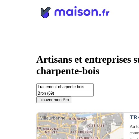
Panneau de gestion des cookies
Artisans et entreprises 
charpente-bois
Trouver mon Pro
TR
Au to
comm