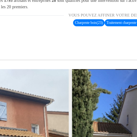
les
1795
artisans et entreprises
28
sont qualifiés pour une intervention sur l'activ
 les 20 premiers.
VOUS POUVEZ AFFINER VOTRE DE
Charpente bois
(23)
Traitement charpente