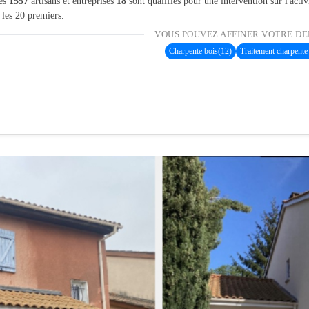
les
1557
artisans et entreprises
18
sont qualifiés pour une intervention sur l'activ
 les 20 premiers.
VOUS POUVEZ AFFINER VOTRE DE
Charpente bois
(12)
Traitement charpente