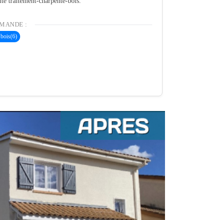
ité traitement-charpente-bois.
MANDE :
 bois
(6)