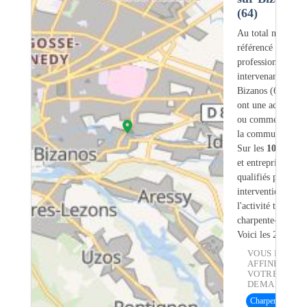
(64)
Au total nous avo
référencé
105
professionnels
intervenant sur
Bizanos (64) don
ont une adresse lé
ou commerciale d
la commune.
Sur les
105
artisa
et entreprises
7
so
qualifiés pour une
intervention sur
l'activité traiteme
charpente-bois.
Voici les 20 premi
VOUS POUVE
AFFINER
VOTRE
DEMANDE :
Charpente bois
(3