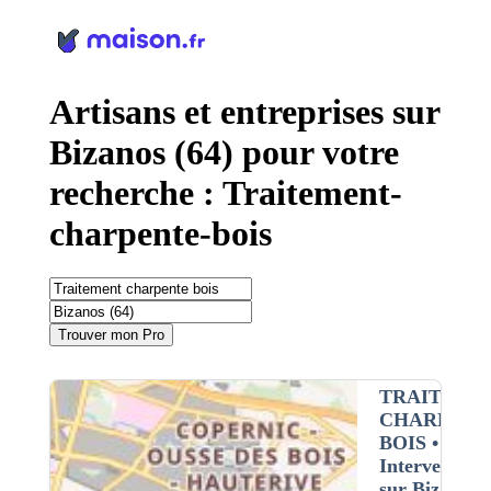
Panneau de gestion des cookies
Artisans et entreprises sur
Bizanos (64) pour votre
recherche : Traitement-
charpente-bois
Trouver mon Pro
TRAITEME
CHARPENT
BOIS
•
Intervention
sur Bizanos