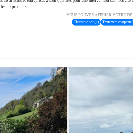
les
19
artisans et entreprises
2
sont qualifiés pour une intervention sur l'activité
 les 20 premiers.
VOUS POUVEZ AFFINER VOTRE DE
Charpente bois
(1)
Traitement charpente 