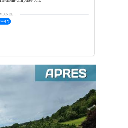
 traitement-charpente-bois.
MANDE :
bois
(2)