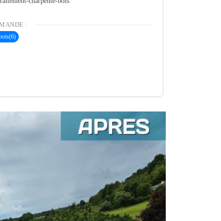
 traitement-charpente-bois.
MANDE :
bois
(6)