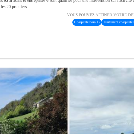
les
95
artisans et entreprises
6
sont qualifiés pour une intervention sur l'activité
 les 20 premiers.
VOUS POUVEZ AFFINER VOTRE DE
Charpente bois
(1)
Traitement charpente 