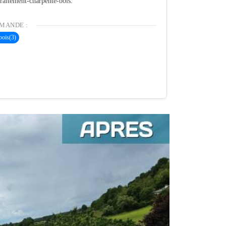
 traitement-charpente-bois.
MANDE :
bois
(3)