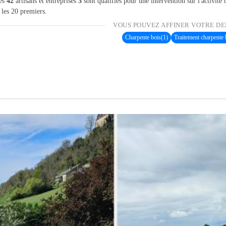
les
42
artisans et entreprises
3
sont qualifiés pour une intervention sur l'activité
 les 20 premiers.
VOUS POUVEZ AFFINER VOTRE DE
Charpente bois
(1)
Traitement charpente 