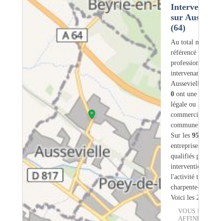
Intervention
sur Ausseviel
(64)
Au total nous avo
référencé
95
professionnels
intervenant sur
Aussevielle (64) 
0
ont une adresse
légale ou
commerciale dans
commune.
Sur les
95
artisans
entreprises
6
sont
qualifiés pour une
intervention sur
l'activité traiteme
charpente-bois.
Voici les 20 premi
VOUS POUVE
AFFINER