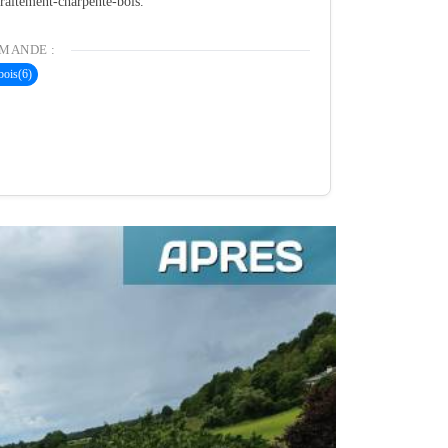
 traitement-charpente-bois.
MANDE :
bois
(6)