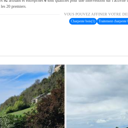
les
92
artisans et entreprises
6
sont qualifiés pour une intervention sur l'activité
 les 20 premiers.
VOUS POUVEZ AFFINER VOTRE DE
Charpente bois
(1)
Traitement charpente 