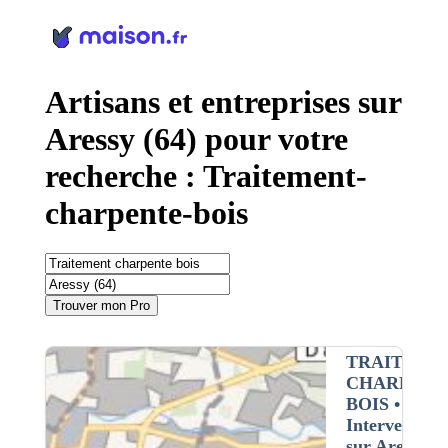
Panneau de gestion des cookies
Artisans et entreprises sur
Aressy (64) pour votre
recherche : Traitement-
charpente-bois
Trouver mon Pro
TRAITEME
CHARPENT
BOIS
•
Intervention
sur Aressy (6