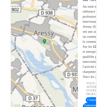
Au total nous avo
référencé
120
professionnels
intervenant sur
Aressy (64) dont
ont une adresse lé
ou commerciale d
la commune.
Sur les
120
artisa
et entreprises
7
so
qualifiés pour une
intervention sur
l'activité traiteme
charpente-bois.
Voici les 20 premi
VOUS POUVE
AFFINER
VOTRE
DEMANDE :
Charpente bois
(3
Traitement