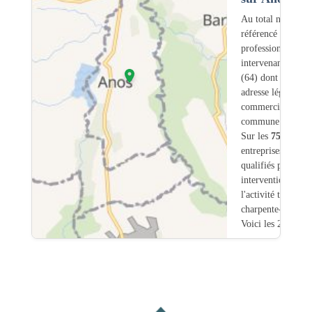
Au total nous avo
référencé
75
professionnels
intervenant sur A
(64) dont
0
ont u
adresse légale ou
commerciale dans
commune.
Sur les
75
artisans
entreprises
3
sont
qualifiés pour une
intervention sur
l'activité traiteme
charpente-bois.
Voici les 20 premi