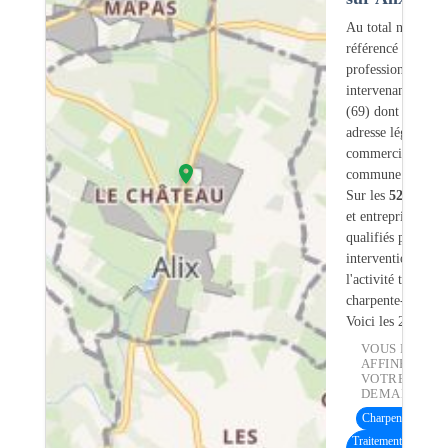
Au total nous avo
référencé
526
professionnels
intervenant sur Al
(69) dont
5
ont u
adresse légale ou
commerciale dans
commune.
Sur les
526
artisa
et entreprises
18
s
qualifiés pour une
intervention sur
l'activité traiteme
charpente-bois.
Voici les 20 premi
VOUS POUVE
AFFINER
VOTRE
DEMANDE :
Charpente bois
(15
Traitement