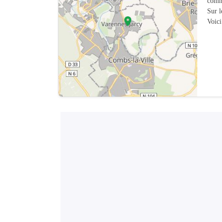
comm
Sur 
Voici