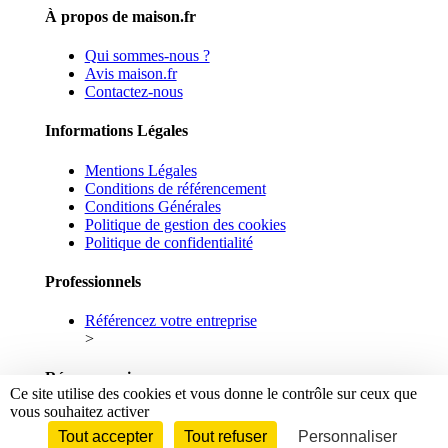
À propos de maison.fr
Qui sommes-nous ?
Avis maison.fr
Contactez-nous
Informations Légales
Mentions Légales
Conditions de référencement
Conditions Générales
Politique de gestion des cookies
Politique de confidentialité
Professionnels
Référencez votre entreprise
>
Réseaux sociaux
Ce site utilise des cookies et vous donne le contrôle sur ceux que
vous souhaitez activer
Facebook
Linkedin
Tout accepter
Tout refuser
Personnaliser