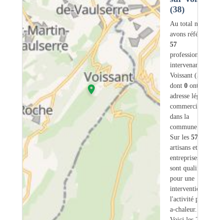
(38)
Au total nous
avons référencé
57
professionnels
intervenant sur
Voissant (38)
dont
0
ont une
adresse légale ou
commerciale
dans la
commune.
Sur les
57
artisans et
entreprises
4
sont qualifiés
pour une
intervention sur
l'activité pompe-
a-chaleur.
Voici les 20