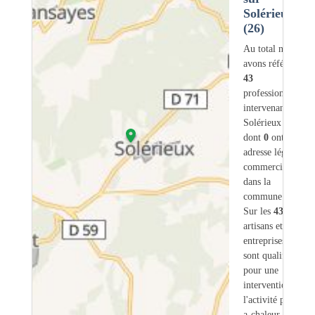
Solérieux
(26)
Au total nous
avons référencé
43
professionnels
intervenant sur
Solérieux (26)
dont
0
ont une
adresse légale ou
commerciale
dans la
commune.
Sur les
43
artisans et
entreprises
5
sont qualifiés
pour une
intervention sur
l'activité pompe-
a-chaleur.