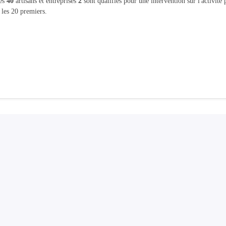
les
40
artisans et entreprises
2
sont qualifiés pour une intervention sur l'activité
 les 20 premiers.