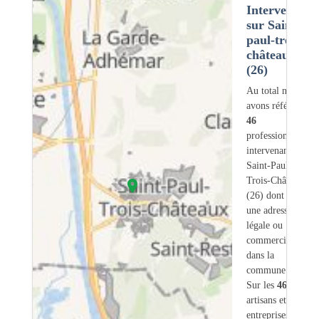
Intervention
sur Saint-
paul-trois-
châteaux
(26)
Au total nous
avons référencé
46
professionnels
intervenant sur
Saint-Paul-
Trois-Châteaux
(26) dont
4
ont
une adresse
légale ou
commerciale
dans la
commune.
Sur les
46
artisans et
entreprises
5