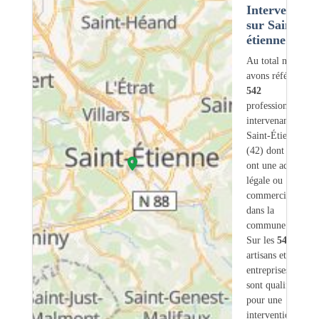
Intervention
sur Saint-
étienne (42)
Au total nous
avons référencé
542
professionnels
intervenant sur
Saint-Étienne
(42) dont
417
ont une adresse
légale ou
commerciale
dans la
commune.
Sur les
542
artisans et
entreprises
17
sont qualifiés
pour une
intervention sur