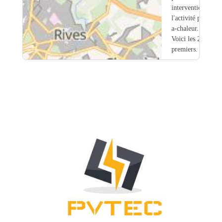
intervention sur
l'activité pompe-
a-chaleur.
Voici les 20
premiers.