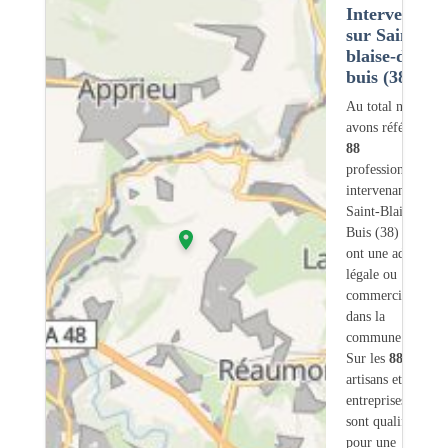
Intervention
sur Saint-
blaise-du-
buis (38)
Au total nous
avons référencé
88
professionnels
intervenant sur
Saint-Blaise-du-
Buis (38) dont
1
ont une adresse
légale ou
commerciale
dans la
commune.
Sur les
88
artisans et
entreprises
11
sont qualifiés
pour une