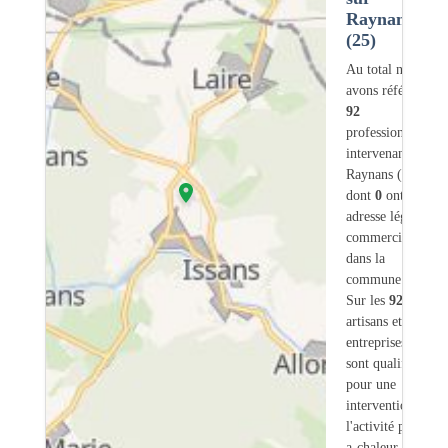
Raynans
(25)
Au total nous
avons référencé
92
professionnels
intervenant sur
Raynans (25)
dont
0
ont une
adresse légale ou
commerciale
dans la
commune.
Sur les
92
artisans et
entreprises
11
sont qualifiés
pour une
intervention sur
l'activité pompe-
a-chaleur.