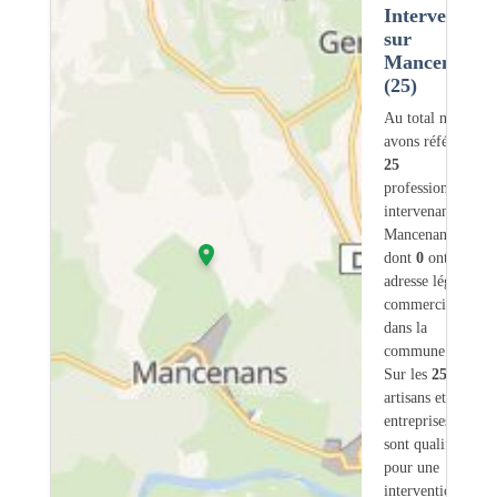
Intervention
sur
Mancenans
(25)
Au total nous
avons référencé
25
professionnels
intervenant sur
Mancenans (25)
dont
0
ont une
adresse légale ou
commerciale
dans la
commune.
Sur les
25
artisans et
entreprises
2
sont qualifiés
pour une
intervention sur