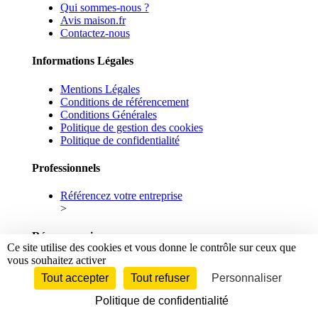
Qui sommes-nous ?
Avis maison.fr
Contactez-nous
Informations Légales
Mentions Légales
Conditions de référencement
Conditions Générales
Politique de gestion des cookies
Politique de confidentialité
Professionnels
Référencez votre entreprise
>
Réseaux sociaux
Ce site utilise des cookies et vous donne le contrôle sur ceux que
vous souhaitez activer
Facebook
Linkedin
Tout accepter
Tout refuser
Personnaliser
Politique de confidentialité
© 2026 maison.fr - Tous droits réservés.